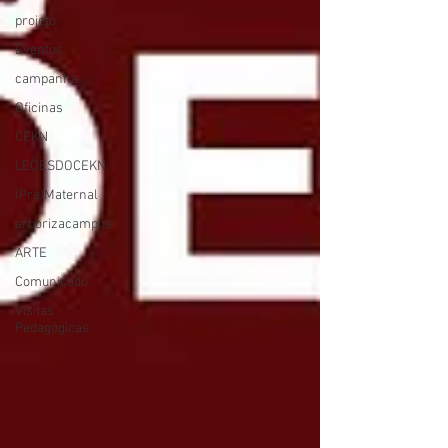
projeto
Eventos
campanha
Oficinas
CEKN
LEÕESDOCEKN
(Pré)Maternal
arborizacampos
ARTE
Comunicado
Visitas
Pedagógicas