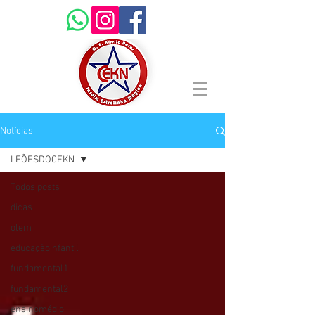
Notícias
LEÕESDOCEKN
Todos posts
dicas
olem
educaçãoinfantil
fundamental1
fundamental2
ensinomédio