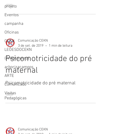
projeto
Eventos
campanha
Oficinas
CEKN
Comunicação CEKN
3 de set. de 2019
1 min de leitura
LEÕESDOCEKN
Psicomotricidade do pré
(Pré)Maternal
arborizacampos
maternal
ARTE
Psicomotricidade do pré maternal
Comunicado
Visitas
Pedagógicas
Comunicação CEKN