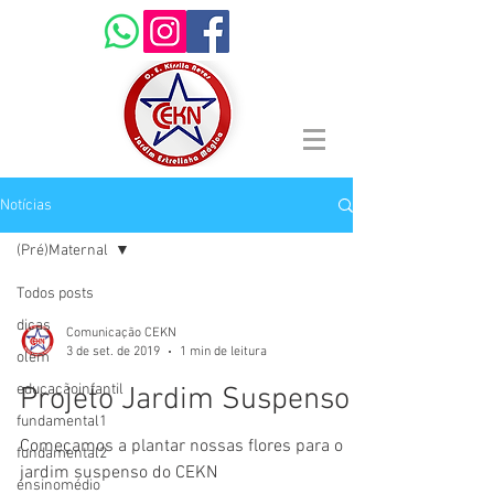
Notícias
(Pré)Maternal
Todos posts
dicas
Comunicação CEKN
3 de set. de 2019
1 min de leitura
olem
educaçãoinfantil
Projeto Jardim Suspenso
fundamental1
Começamos a plantar nossas flores para o
fundamental2
jardim suspenso do CEKN
ensinomédio