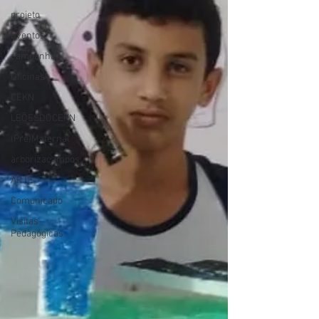
projeto
Eventos
campanha
Oficinas
CEKN
LEÕESDOCEKN
(Pré)Maternal
arborizacampos
ARTE
Comunicado
Visitas
Pedagógicas