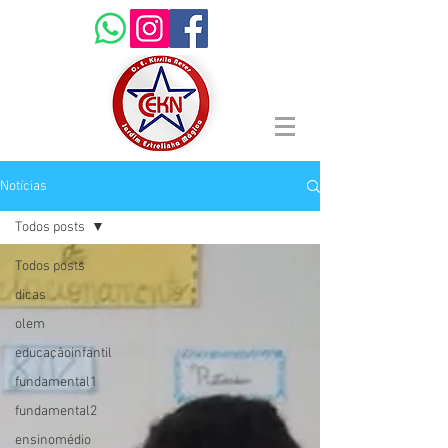
Notícias
Todos posts
Todos posts
dicas
olem
educaçãoinfantil
fundamental1
fundamental2
ensinomédio