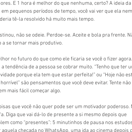
es. E 1 hora é melhor do que nenhuma, certo? A ideia da 
as em pequenos períodos de tempo, você vai ver que ela nem
deria tê-la resolvido há muito mais tempo.
inou, não se odeie. Perdoe-se. Aceite e bola pra frente. N
o a se tornar mais produtivo.
lhor no futuro do que como ele ficaria se você o fizer agora
 a tendência de a pessoa se cobrar muito. “Tenho que ter 
ividade porque ela tem que estar perfeita!” ou “Hoje não es
 horrível” são pensamentos que você deve evitar. Tente não e
em mais fácil começar algo.
oisas que você não quer pode ser um motivador poderoso. 
fa. Diga que vai dá-lo de presente a si mesmo depois que 
Valem como “presentes”: 5 minutinhos de pausa nos estudos
ar aquela checada no WhatsApp, uma ida ao cinema depois 