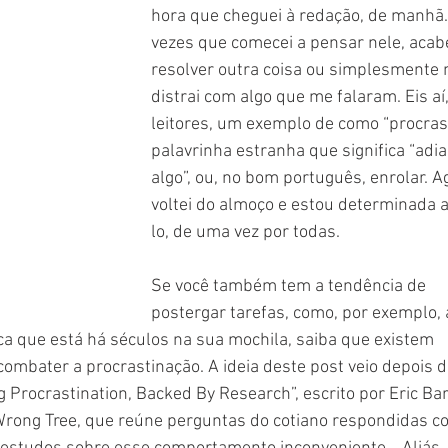
hora que cheguei à redação, de manhã.
vezes que comecei a pensar nele, acabe
resolver outra coisa ou simplesmente 
distrai com algo que me falaram. Eis aí,
leitores, um exemplo de como “procrast
palavrinha estranha que significa “adia
algo”, ou, no bom português, enrolar. Ag
voltei do almoço e estou determinada a
lo, de uma vez por todas.
Se você também tem a tendência de 
postergar tarefas, como, por exemplo, 
ca que está há séculos na sua mochila, saiba que existem 
mbater a procrastinação. A ideia deste post veio depois de
g Procrastination, Backed By Research”, escrito por Eric Bar
 Wrong Tree, que reúne perguntas do cotiano respondidas c