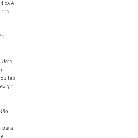
dica é 
 era 
ão 
. Uma 
um 
tou tão 
xigir 
Não 
 para 
de 