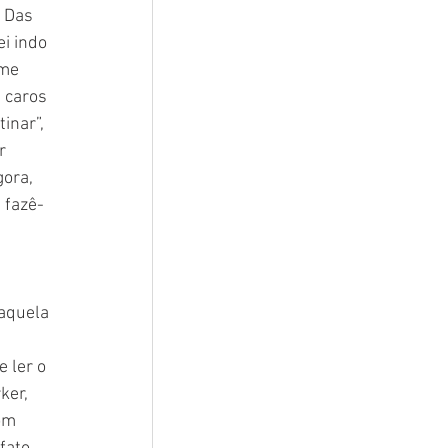
 Das 
i indo 
me 
 caros 
inar”, 
r 
ora, 
 fazê-
aquela 
 ler o 
ker, 
om 