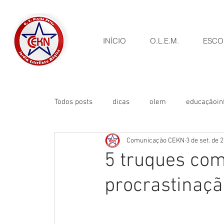
INÍCIO
O.L.E.M.
ESCO
Todos posts
dicas
olem
educaçãoinf
Comunicação CEKN
3 de set. de 
Eventos
campanha
Oficinas
5 truques co
procrastinaçã
Comunicado
Visitas Pedagógicas