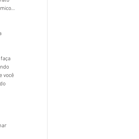
fato 
êmico… 
a 
faça 
ando 
e você 
do 
nar 
 