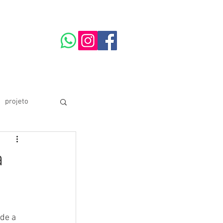
projeto
ARTE
a
de a 