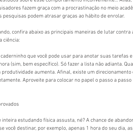
s estudos sobre esse comportamento inconveniente… Aliás, 
quisadores fazem graça com a procrastinação no meio acad
as pesquisas podem atrasar graças ao hábito de enrolar.
ndo, confira abaixo as principais maneiras de lutar contra 
 ciência:
caderninho que você pode usar para anotar suas tarefas e 
hora (sim, bem específico). Só fazer a lista não adianta. Qu
a produtividade aumenta. Afinal, existe um direcionamento 
amente. Aproveite para colocar no papel o passo a passo 
provados
inteira estudando física assusta, né? A chance de abando
 se você destinar, por exemplo, apenas 1 hora do seu dia, as