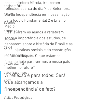
nossa diretora Mércia, trouxeram 
ensinomédio
reflexões acerca do dia 7 de Setembro, 
projeto
Dia da Independência em nossa nação 
para todo o Fundamental 2 e Ensino 
Eventos
Médio. 
campanha
Eles levaram os alunos a refletirem 
sobre a importância dos estudos, de 
Oficinas
pensarem sobre a história do Brasil e as 
CEKN
suas injustiças sociais e da construção 
do futuro do país. O que estamos 
LEÕESDOCEKN
fazendo hoje para vermos o nosso país 
(Pré)Maternal
melhor no futuro?
arborizacampos
A reflexão é para todos: Será 
ARTE
que alcançamos a 
'Independência' de fato?
Comunicado
Visitas Pedagógicas