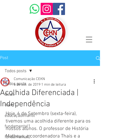
Post
Todos posts
Comunicação CEKN
Todos posts
6 de set. de 2019
1 min de leitura
Acolhida Diferenciada |
dicas
Independência
olem
Hoje, 6 de Setembro (sexta-feira), 
educaçãoinfantil
tivemos uma acolhida diferente para os 
fundamental1
nossos alunos. O professor de História 
Matheus, a coordenadora Thaís e a 
fundamental2