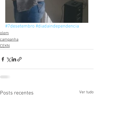
#7desetembro
#diadaindependencia
olem
campanha
CEKN
Ver tudo
Posts recentes