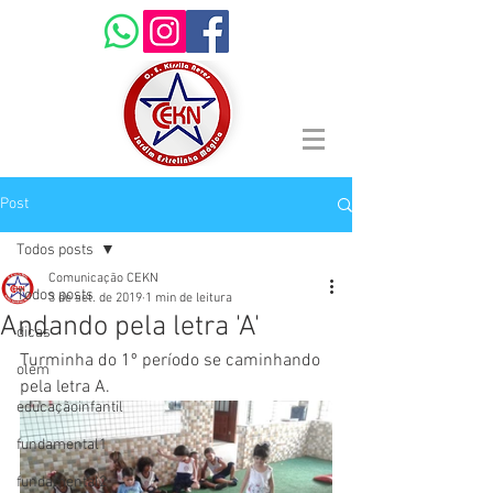
Post
Todos posts
Comunicação CEKN
Todos posts
3 de set. de 2019
1 min de leitura
Andando pela letra 'A'
dicas
Turminha do 1º período se caminhando 
olem
pela letra A.
educaçãoinfantil
fundamental1
fundamental2