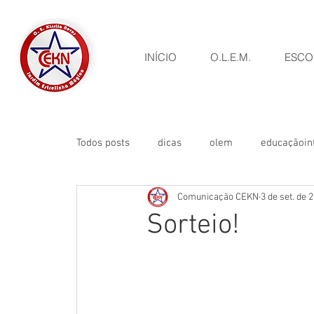
INÍCIO
O.L.E.M.
ESCO
Todos posts
dicas
olem
educaçãoinf
Comunicação CEKN
3 de set. de 
Eventos
campanha
Oficinas
Sorteio!
Comunicado
Visitas Pedagógicas