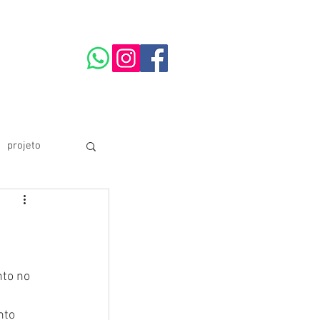
projeto
ARTE
to no 
nto 