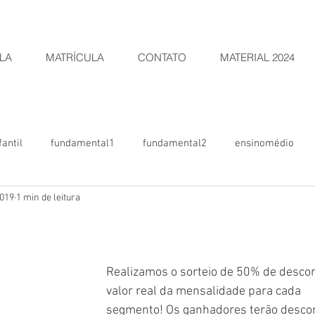
LA
MATRÍCULA
CONTATO
MATERIAL 2024
antil
fundamental1
fundamental2
ensinomédio
2019
1 min de leitura
CEKN
LEÕESDOCEKN
(Pré)Maternal
arborizacampos
Realizamos o sorteio de 50% de descon
valor real da mensalidade para cada 
segmento! Os ganhadores terão desco